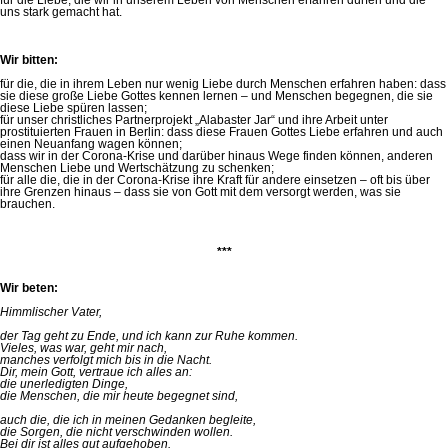
uns stark gemacht hat.
Wir bitten:
für die, die in ihrem Leben nur wenig Liebe durch Menschen erfahren haben: dass
sie diese große Liebe Gottes kennen lernen – und Menschen begegnen, die sie
diese Liebe spüren lassen;
für unser christliches Partnerprojekt „Alabaster Jar“ und ihre Arbeit unter
prostituierten Frauen in Berlin: dass diese Frauen Gottes Liebe erfahren und auch
einen Neuanfang wagen können;
dass wir in der Corona-Krise und darüber hinaus Wege finden können, anderen
Menschen Liebe und Wertschätzung zu schenken;
für alle die, die in der Corona-Krise ihre Kraft für andere einsetzen – oft bis über
ihre Grenzen hinaus – dass sie von Gott mit dem versorgt werden, was sie
brauchen.
***
Wir beten:
Himmlischer Vater,
der Tag geht zu Ende, und ich kann zur Ruhe kommen.
Vieles, was war, geht mir nach,
manches verfolgt mich bis in die Nacht.
Dir, mein Gott, vertraue ich alles an:
die unerledigten Dinge,
die Menschen, die mir heute begegnet sind,
auch die, die ich in meinen Gedanken begleite,
die Sorgen, die nicht verschwinden wollen.
Bei dir ist alles gut aufgehoben.