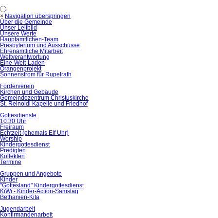
×
Navigation überspringen
Über die Gemeinde
Unser Leitbild
Unsere Werte
Hauptamtlichen-Team
Presbyterium und Ausschüsse
Ehrenamtliche Mitarbeit
Weltverantwortung
Eine-Welt-Laden
Orangenprojekt
Sonnenstrom für Rupelrath
Förderverein
Kirchen und Gebäude
Gemeindezentrum Christuskirche
St. Reinoldi Kapelle und Friedhof
Gottesdienste
10:30 Uhr
Freiraum
Echtzeit (ehemals Elf Uhr)
Worship
Kindergottesdienst
Predigten
Kollekten
Termine
Gruppen und Angebote
Kinder
"Gottesland" Kindergottesdienst
KiWi - Kinder-Action-Samstag
Bethanien-Kita
Jugendarbeit
Konfirmandenarbeit