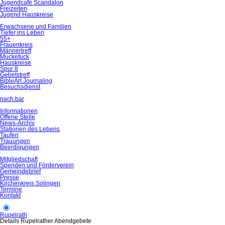
Jugendcafé Scandalon
Freizeiten
Jugend Hauskreise
Erwachsene und Familien
Tiefer ins Leben
55+
Frauenkreis
Männertreff
Muckefuck
Hauskreise
Spur 8
Gebetstreff
BibleArt Journaling
Besuchsdienst
nach.bar
Informationen
Offene Stelle
News-Archiv
Stationen des Lebens
Taufen
Trauungen
Beerdigungen
Mitgliedschaft
Spenden und Förderverein
Gemeindebrief
Presse
Kirchenkreis Solingen
Termine
Kontakt
Rupelrath
Details Rupelrather Abendgebete