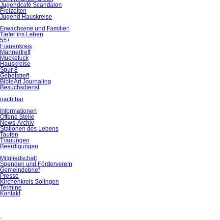
Jugendcafé Scandalon
Freizeiten
Jugend Hauskreise
Erwachsene und Familien
Tiefer ins Leben
55+
Frauenkreis
Männertreff
Muckefuck
Hauskreise
Spur 8
Gebetstreff
BibleArt Journaling
Besuchsdienst
nach.bar
Informationen
Offene Stelle
News-Archiv
Stationen des Lebens
Taufen
Trauungen
Beerdigungen
Mitgliedschaft
Spenden und Förderverein
Gemeindebrief
Presse
Kirchenkreis Solingen
Termine
Kontakt
.