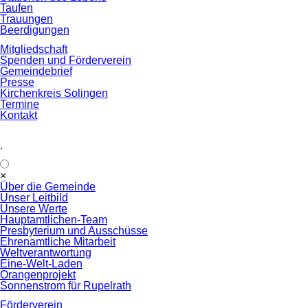
Taufen
Trauungen
Beerdigungen
Mitgliedschaft
Spenden und Förderverein
Gemeindebrief
Presse
Kirchenkreis Solingen
Termine
Kontakt
.
Navigation
×
überspringen
Über die Gemeinde
Unser Leitbild
Unsere Werte
Hauptamtlichen-Team
Presbyterium und Ausschüsse
Ehrenamtliche Mitarbeit
Weltverantwortung
Eine-Welt-Laden
Orangenprojekt
Sonnenstrom für Rupelrath
Förderverein