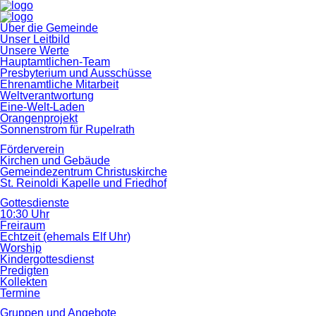
Navigation
Über die Gemeinde
überspringen
Unser Leitbild
Unsere Werte
Hauptamtlichen-Team
Presbyterium und Ausschüsse
Ehrenamtliche Mitarbeit
Weltverantwortung
Eine-Welt-Laden
Orangenprojekt
Sonnenstrom für Rupelrath
Förderverein
Kirchen und Gebäude
Gemeindezentrum Christuskirche
St. Reinoldi Kapelle und Friedhof
Gottesdienste
10:30 Uhr
Freiraum
Echtzeit (ehemals Elf Uhr)
Worship
Kindergottesdienst
Predigten
Kollekten
Termine
Gruppen und Angebote