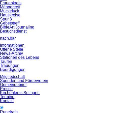
Frauenkreis
Männertreff
Muckefuck
Hauskreise
Spur 8
Gebetstreff
BibleArt Journaling
Besuchsdienst
nach.bar
Informationen
Offene Stelle
News-Archiv
Stationen des Lebens
Taufen
Trauungen
Beerdigungen
Mitgliedschaft
Spenden und Förderverein
Gemeindebrief
Presse
Kirchenkreis Solingen
Termine
Kontakt
Rupelrath