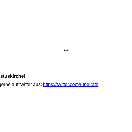
***
stuskirche!
rne auf twitter aus:
https://twitter.com/rupelrath