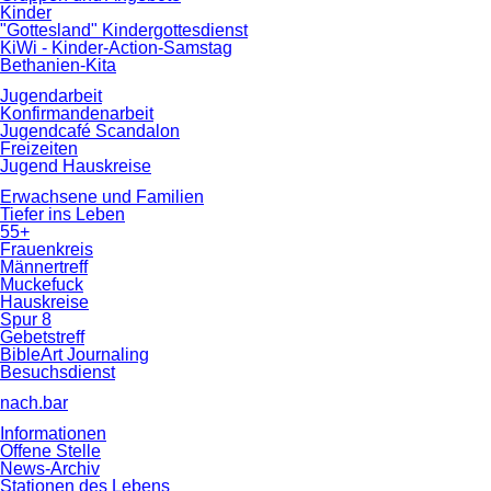
Kinder
"Gottesland" Kindergottesdienst
KiWi - Kinder-Action-Samstag
Bethanien-Kita
Jugendarbeit
Konfirmandenarbeit
Jugendcafé Scandalon
Freizeiten
Jugend Hauskreise
Erwachsene und Familien
Tiefer ins Leben
55+
Frauenkreis
Männertreff
Muckefuck
Hauskreise
Spur 8
Gebetstreff
BibleArt Journaling
Besuchsdienst
nach.bar
Informationen
Offene Stelle
News-Archiv
Stationen des Lebens