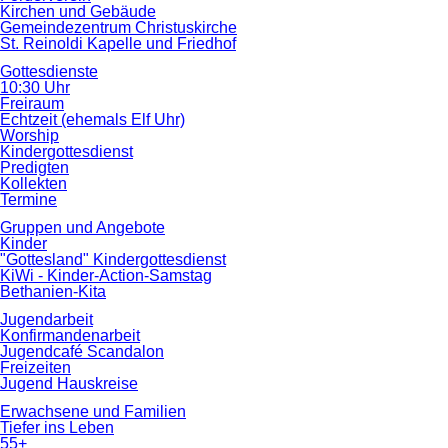
Kirchen und Gebäude
Gemeindezentrum Christuskirche
St. Reinoldi Kapelle und Friedhof
Gottesdienste
10:30 Uhr
Freiraum
Echtzeit (ehemals Elf Uhr)
Worship
Kindergottesdienst
Predigten
Kollekten
Termine
Gruppen und Angebote
Kinder
"Gottesland" Kindergottesdienst
KiWi - Kinder-Action-Samstag
Bethanien-Kita
Jugendarbeit
Konfirmandenarbeit
Jugendcafé Scandalon
Freizeiten
Jugend Hauskreise
Erwachsene und Familien
Tiefer ins Leben
55+