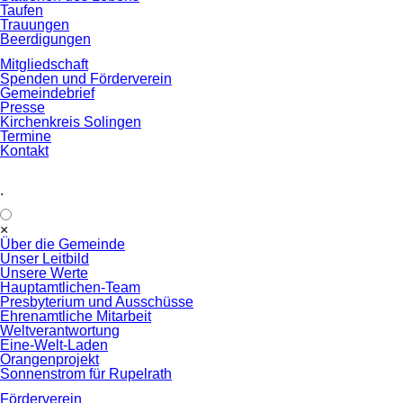
Taufen
Trauungen
Beerdigungen
Mitgliedschaft
Spenden und Förderverein
Gemeindebrief
Presse
Kirchenkreis Solingen
Termine
Kontakt
.
Navigation
×
überspringen
Über die Gemeinde
Unser Leitbild
Unsere Werte
Hauptamtlichen-Team
Presbyterium und Ausschüsse
Ehrenamtliche Mitarbeit
Weltverantwortung
Eine-Welt-Laden
Orangenprojekt
Sonnenstrom für Rupelrath
Förderverein