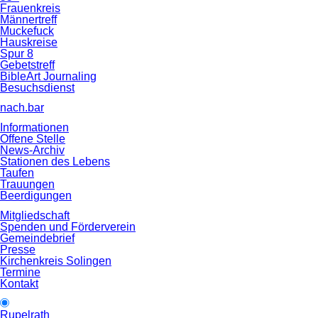
Frauenkreis
Männertreff
Muckefuck
Hauskreise
Spur 8
Gebetstreff
BibleArt Journaling
Besuchsdienst
nach.bar
Informationen
Offene Stelle
News-Archiv
Stationen des Lebens
Taufen
Trauungen
Beerdigungen
Mitgliedschaft
Spenden und Förderverein
Gemeindebrief
Presse
Kirchenkreis Solingen
Termine
Kontakt
Rupelrath