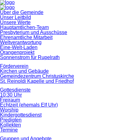
Navigation
Über die Gemeinde
überspringen
Unser Leitbild
Unsere Werte
Hauptamtlichen-Team
Presbyterium und Ausschüsse
Ehrenamtliche Mitarbeit
Weltverantwortung
Eine-Welt-Laden
Orangenprojekt
Sonnenstrom für Rupelrath
Förderverein
Kirchen und Gebäude
Gemeindezentrum Christuskirche
St. Reinoldi Kapelle und Friedhof
Gottesdienste
10:30 Uhr
Freiraum
Echtzeit (ehemals Elf Uhr)
Worship
Kindergottesdienst
Predigten
Kollekten
Termine
Gruppen und Angebote