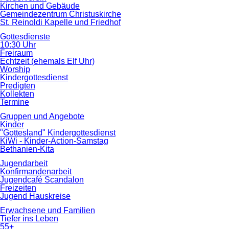
Kirchen und Gebäude
Gemeindezentrum Christuskirche
St. Reinoldi Kapelle und Friedhof
Gottesdienste
10:30 Uhr
Freiraum
Echtzeit (ehemals Elf Uhr)
Worship
Kindergottesdienst
Predigten
Kollekten
Termine
Gruppen und Angebote
Kinder
"Gottesland" Kindergottesdienst
KiWi - Kinder-Action-Samstag
Bethanien-Kita
Jugendarbeit
Konfirmandenarbeit
Jugendcafé Scandalon
Freizeiten
Jugend Hauskreise
Erwachsene und Familien
Tiefer ins Leben
55+