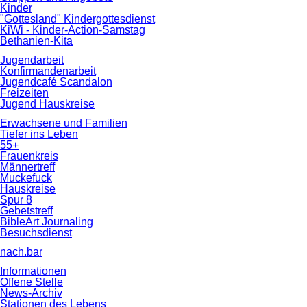
Kinder
"Gottesland" Kindergottesdienst
KiWi - Kinder-Action-Samstag
Bethanien-Kita
Jugendarbeit
Konfirmandenarbeit
Jugendcafé Scandalon
Freizeiten
Jugend Hauskreise
Erwachsene und Familien
Tiefer ins Leben
55+
Frauenkreis
Männertreff
Muckefuck
Hauskreise
Spur 8
Gebetstreff
BibleArt Journaling
Besuchsdienst
nach.bar
Informationen
Offene Stelle
News-Archiv
Stationen des Lebens