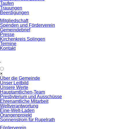
Taufen
Trauungen
Beerdigungen
Mitgliedschaft
Spenden und Förderverein
Gemeindebrief
Presse
Kirchenkreis Solingen
Termine
Kontakt
.
Navigation
×
überspringen
Über die Gemeinde
Unser Leitbild
Unsere Werte
Hauptamtlichen-Team
Presbyterium und Ausschüsse
Ehrenamtliche Mitarbeit
Weltverantwortung
Eine-Welt-Laden
Orangenprojekt
Sonnenstrom für Rupelrath
Förderverein