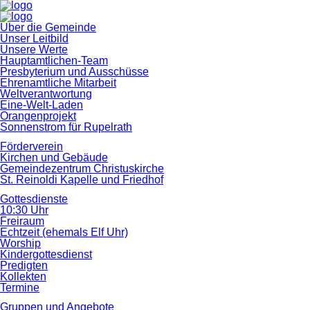
Navigation
Über die Gemeinde
überspringen
Unser Leitbild
Unsere Werte
Hauptamtlichen-Team
Presbyterium und Ausschüsse
Ehrenamtliche Mitarbeit
Weltverantwortung
Eine-Welt-Laden
Orangenprojekt
Sonnenstrom für Rupelrath
Förderverein
Kirchen und Gebäude
Gemeindezentrum Christuskirche
St. Reinoldi Kapelle und Friedhof
Gottesdienste
10:30 Uhr
Freiraum
Echtzeit (ehemals Elf Uhr)
Worship
Kindergottesdienst
Predigten
Kollekten
Termine
Gruppen und Angebote