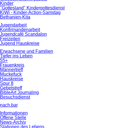
Kinder
"Gottesland" Kindergottesdienst
KiWi - Kinder-Action-Samstag
Bethanien-Kita
Jugendarbeit
Konfirmandenarbeit
Jugendcafé Scandalon
Freizeiten
Jugend Hauskreise
Erwachsene und Familien
Tiefer ins Leben
55+
Frauenkreis
Männertreff
Muckefuck
Hauskreise
Spur 8
Gebetstreff
BibleArt Journaling
Besuchsdienst
nach.bar
Informationen
Offene Stelle
News-Archiv
Stationen des Lebens