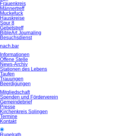
Frauenkreis
Männertreff
Muckefuck
Hauskreise
Spur 8
Gebetstreff
BibleArt Journaling
Besuchsdienst
nach.bar
Informationen
Offene Stelle
News-Archiv
Stationen des Lebens
Taufen
Trauungen
Beerdigungen
Mitgliedschaft
Spenden und Förderverein
Gemeindebrief
Presse
Kirchenkreis Solingen
Termine
Kontakt
Rupelrath