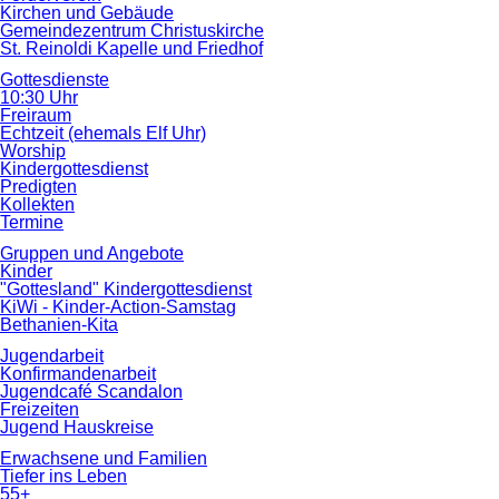
Kirchen und Gebäude
Gemeindezentrum Christuskirche
St. Reinoldi Kapelle und Friedhof
Gottesdienste
10:30 Uhr
Freiraum
Echtzeit (ehemals Elf Uhr)
Worship
Kindergottesdienst
Predigten
Kollekten
Termine
Gruppen und Angebote
Kinder
"Gottesland" Kindergottesdienst
KiWi - Kinder-Action-Samstag
Bethanien-Kita
Jugendarbeit
Konfirmandenarbeit
Jugendcafé Scandalon
Freizeiten
Jugend Hauskreise
Erwachsene und Familien
Tiefer ins Leben
55+