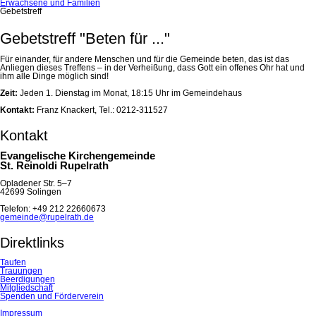
Erwachsene und Familien
Gebetstreff
Gebetstreff "Beten für ..."
Für einander, für andere Menschen und für die Gemeinde beten, das ist das
Anliegen dieses Treffens – in der Verheißung, dass Gott ein offenes Ohr hat und
ihm alle Dinge möglich sind!
Zeit
:
Jeden 1. Dienstag im Monat, 18:15 Uhr im Gemeindehaus
Kontakt
:
Franz Knackert, Tel.: 0212-311527
Kontakt
Evangelische Kirchengemeinde
St. Reinoldi Rupelrath
Opladener Str. 5–7
42699 Solingen
Telefon: +49 212 22660673
gemeinde@rupelrath.de
Direktlinks
Taufen
Trauungen
Beerdigungen
Mitgliedschaft
Spenden und Förderverein
Impressum