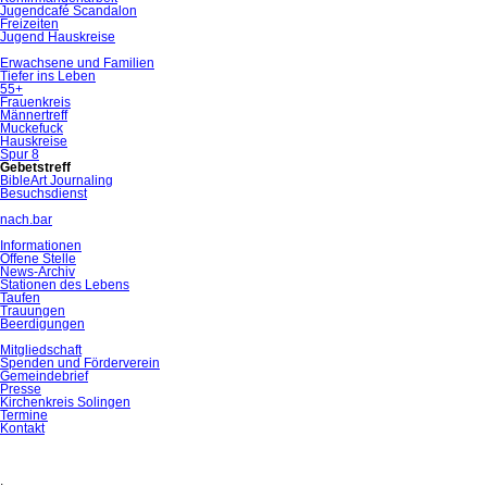
Jugendcafé Scandalon
Freizeiten
Jugend Hauskreise
Erwachsene und Familien
Tiefer ins Leben
55+
Frauenkreis
Männertreff
Muckefuck
Hauskreise
Spur 8
Gebetstreff
BibleArt Journaling
Besuchsdienst
nach.bar
Informationen
Offene Stelle
News-Archiv
Stationen des Lebens
Taufen
Trauungen
Beerdigungen
Mitgliedschaft
Spenden und Förderverein
Gemeindebrief
Presse
Kirchenkreis Solingen
Termine
Kontakt
.