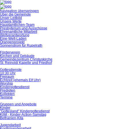
Navigation überspringen
Über die Gemeinde
Unser Leitbild
Unsere Werte
Hauptamtlichen-Team
Presbyterium und Ausschüsse
Ehrenamtliche Mitarbeit
Weltverantwortung
Eine-Welt-Laden
Orangenprojekt
Sonnenstrom für Rupelrath
Förderverein
Kirchen und Gebäude
Gemeindezentrum Christuskirche
St. Reinoldi Kapelle und Friedhof
Gottesdienste
10:30 Uhr
Freiraum
Echtzeit (ehemals Elf Uhr)
Worship
Kindergottesdienst
Predigten
Kollekten
Termine
Gruppen und Angebote
Kinder
"Gottesland" Kindergottesdienst
KiWi - Kinder-Action-Samstag
Bethanien-Kita
Jugendarbeit
Konfirmandenarbeit