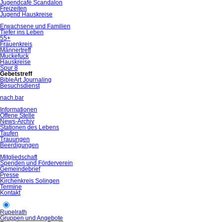
Jugendcafé Scandalon
Freizeiten
Jugend Hauskreise
Erwachsene und Familien
Tiefer ins Leben
55+
Frauenkreis
Männertreff
Muckefuck
Hauskreise
Spur 8
Gebetstreff
BibleArt Journaling
Besuchsdienst
nach.bar
Informationen
Offene Stelle
News-Archiv
Stationen des Lebens
Taufen
Trauungen
Beerdigungen
Mitgliedschaft
Spenden und Förderverein
Gemeindebrief
Presse
Kirchenkreis Solingen
Termine
Kontakt
Rupelrath
Gruppen und Angebote