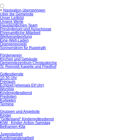
×
Navigation überspringen
Über die Gemeinde
Unser Leitbild
Unsere Werte
Hauptamtlichen-Team
Presbyterium und Ausschüsse
Ehrenamtliche Mitarbeit
Weltverantwortung
Eine-Welt-Laden
Orangenprojekt
Sonnenstrom für Rupelrath
Förderverein
Kirchen und Gebäude
Gemeindezentrum Christuskirche
St. Reinoldi Kapelle und Friedhof
Gottesdienste
10:30 Uhr
Freiraum
Echtzeit (ehemals Elf Uhr)
Worship
Kindergottesdienst
Predigten
Kollekten
Termine
Gruppen und Angebote
Kinder
"Gottesland" Kindergottesdienst
KiWi - Kinder-Action-Samstag
Bethanien-Kita
Jugendarbeit
Konfirmandenarbeit