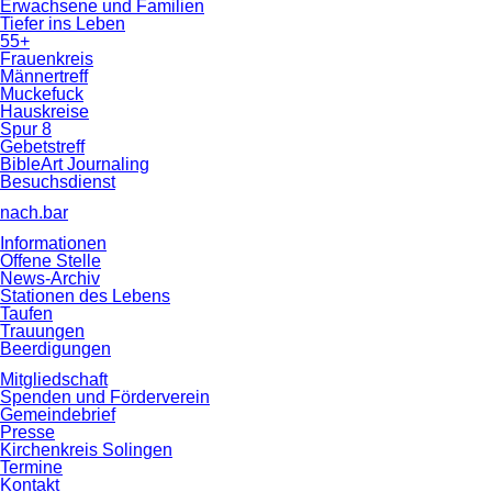
Erwachsene und Familien
Tiefer ins Leben
55+
Frauenkreis
Männertreff
Muckefuck
Hauskreise
Spur 8
Gebetstreff
BibleArt Journaling
Besuchsdienst
nach.bar
Informationen
Offene Stelle
News-Archiv
Stationen des Lebens
Taufen
Trauungen
Beerdigungen
Mitgliedschaft
Spenden und Förderverein
Gemeindebrief
Presse
Kirchenkreis Solingen
Termine
Kontakt