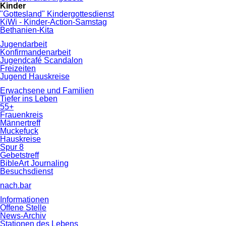
Kinder
"Gottesland" Kindergottesdienst
KiWi - Kinder-Action-Samstag
Bethanien-Kita
Jugendarbeit
Konfirmandenarbeit
Jugendcafé Scandalon
Freizeiten
Jugend Hauskreise
Erwachsene und Familien
Tiefer ins Leben
55+
Frauenkreis
Männertreff
Muckefuck
Hauskreise
Spur 8
Gebetstreff
BibleArt Journaling
Besuchsdienst
nach.bar
Informationen
Offene Stelle
News-Archiv
Stationen des Lebens