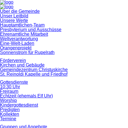
Navigation
Über die Gemeinde
überspringen
Unser Leitbild
Unsere Werte
Hauptamtlichen-Team
Presbyterium und Ausschüsse
Ehrenamtliche Mitarbeit
Weltverantwortung
Eine-Welt-Laden
Orangenprojekt
Sonnenstrom für Rupelrath
Förderverein
Kirchen und Gebäude
Gemeindezentrum Christuskirche
St. Reinoldi Kapelle und Friedhof
Gottesdienste
10:30 Uhr
Freiraum
Echtzeit (ehemals Elf Uhr)
Worship
Kindergottesdienst
Predigten
Kollekten
Termine
Gruppen und Angebote