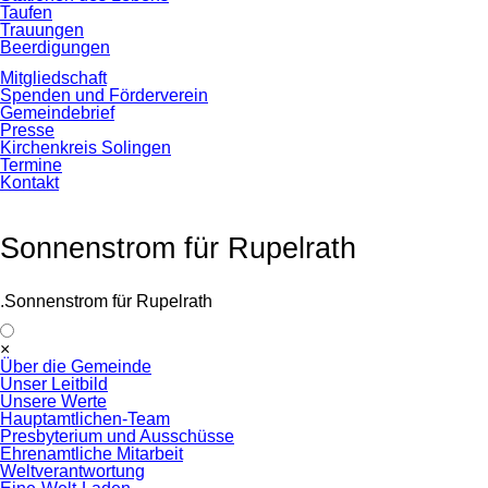
Taufen
Trauungen
Beerdigungen
Mitgliedschaft
Spenden und Förderverein
Gemeindebrief
Presse
Kirchenkreis Solingen
Termine
Kontakt
Sonnenstrom für Rupelrath
.Sonnenstrom für Rupelrath
Navigation
×
überspringen
Über die Gemeinde
Unser Leitbild
Unsere Werte
Hauptamtlichen-Team
Presbyterium und Ausschüsse
Ehrenamtliche Mitarbeit
Weltverantwortung