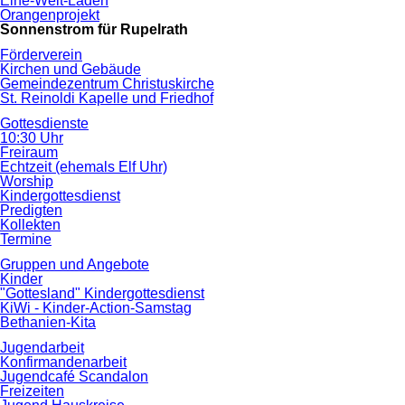
Eine-Welt-Laden
Orangenprojekt
Sonnenstrom für Rupelrath
Förderverein
Kirchen und Gebäude
Gemeindezentrum Christuskirche
St. Reinoldi Kapelle und Friedhof
Gottesdienste
10:30 Uhr
Freiraum
Echtzeit (ehemals Elf Uhr)
Worship
Kindergottesdienst
Predigten
Kollekten
Termine
Gruppen und Angebote
Kinder
"Gottesland" Kindergottesdienst
KiWi - Kinder-Action-Samstag
Bethanien-Kita
Jugendarbeit
Konfirmandenarbeit
Jugendcafé Scandalon
Freizeiten