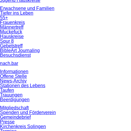
Jugend Hauskreise
Erwachsene und Familien
Tiefer ins Leben
55+
Frauenkreis
Männertreff
Muckefuck
Hauskreise
Spur 8
Gebetstreff
BibleArt Journaling
Besuchsdienst
nach.bar
Informationen
Offene Stelle
News-Archiv
Stationen des Lebens
Taufen
Trauungen
Beerdigungen
Mitgliedschaft
Spenden und Förderverein
Gemeindebrief
Presse
Kirchenkreis Solingen