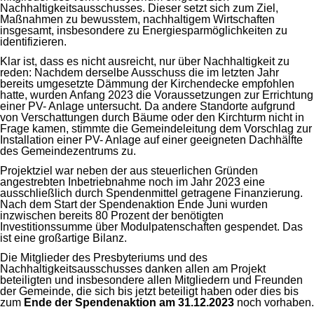
Nachhaltigkeitsausschusses. Dieser setzt sich zum Ziel,
Maßnahmen zu bewusstem, nachhaltigem Wirtschaften
insgesamt, insbesondere zu Energiesparmöglichkeiten zu
identifizieren.
Klar ist, dass es nicht ausreicht, nur über Nachhaltigkeit zu
reden: Nachdem derselbe Ausschuss die im letzten Jahr
bereits umgesetzte Dämmung der Kirchendecke empfohlen
hatte, wurden Anfang 2023 die Voraussetzungen zur Errichtung
einer PV- Anlage untersucht. Da andere Standorte aufgrund
von Verschattungen durch Bäume oder den Kirchturm nicht in
Frage kamen, stimmte die Gemeindeleitung dem Vorschlag zur
Installation einer PV- Anlage auf einer geeigneten Dachhälfte
des Gemeindezentrums zu.
Projektziel war neben der aus steuerlichen Gründen
angestrebten Inbetriebnahme noch im Jahr 2023 eine
ausschließlich durch Spendenmittel getragene Finanzierung.
Nach dem Start der Spendenaktion Ende Juni wurden
inzwischen bereits 80 Prozent der benötigten
Investitionssumme über Modulpatenschaften gespendet. Das
ist eine großartige Bilanz.
Die Mitglieder des Presbyteriums und des
Nachhaltigkeitsausschusses danken allen am Projekt
beteiligten und insbesondere allen Mitgliedern und Freunden
der Gemeinde, die sich bis jetzt beteiligt haben oder dies bis
zum
Ende der Spendenaktion am 31.12.2023
noch vorhaben.