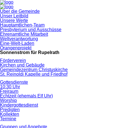
Navigation
Über die Gemeinde
überspringen
Unser Leitbild
Unsere Werte
Hauptamtlichen-Team
Presbyterium und Ausschüsse
Ehrenamtliche Mitarbeit
Weltverantwortung
Eine-Welt-Laden
Orangenprojekt
Sonnenstrom für Rupelrath
Förderverein
Kirchen und Gebäude
Gemeindezentrum Christuskirche
St. Reinoldi Kapelle und Friedhof
Gottesdienste
10:30 Uhr
Freiraum
Echtzeit (ehemals Elf Uhr)
Worship
Kindergottesdienst
Predigten
Kollekten
Termine
Gruppen und Angebote