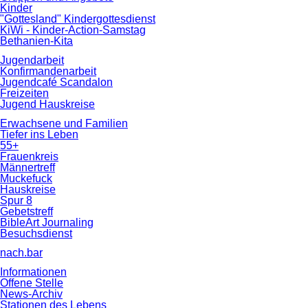
Kinder
"Gottesland" Kindergottesdienst
KiWi - Kinder-Action-Samstag
Bethanien-Kita
Jugendarbeit
Konfirmandenarbeit
Jugendcafé Scandalon
Freizeiten
Jugend Hauskreise
Erwachsene und Familien
Tiefer ins Leben
55+
Frauenkreis
Männertreff
Muckefuck
Hauskreise
Spur 8
Gebetstreff
BibleArt Journaling
Besuchsdienst
nach.bar
Informationen
Offene Stelle
News-Archiv
Stationen des Lebens